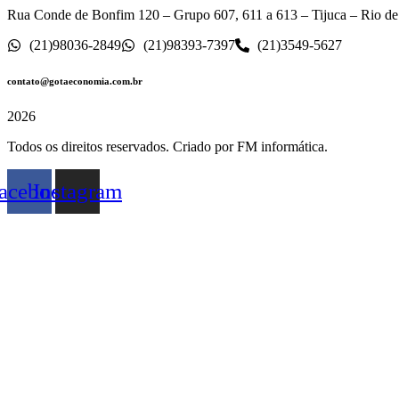
Rua Conde de Bonfim 120 – Grupo 607, 611 a 613 – Tijuca – Rio de
(21)98036-2849
(21)98393-7397
(21)3549-5627
contato@gotaeconomia.com.br
2026
Todos os direitos reservados. Criado por FM informática.
acebook
Instagram