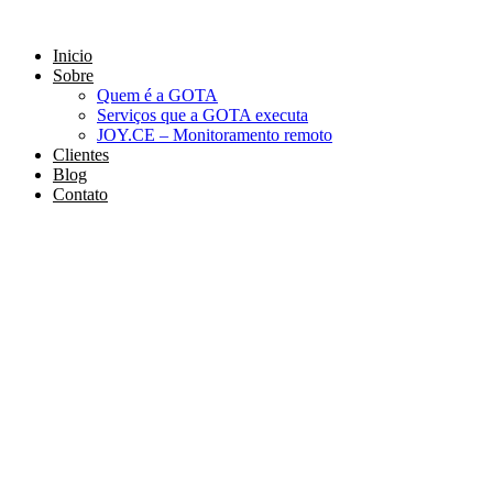
Ir
para
Inicio
o
Sobre
conteúdo
Quem é a GOTA
Serviços que a GOTA executa
JOY.CE – Monitoramento remoto
Clientes
Blog
Contato