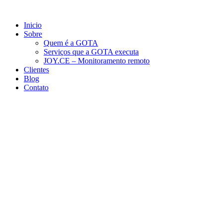
Ir
para
Inicio
o
Sobre
conteúdo
Quem é a GOTA
Serviços que a GOTA executa
JOY.CE – Monitoramento remoto
Clientes
Blog
Contato